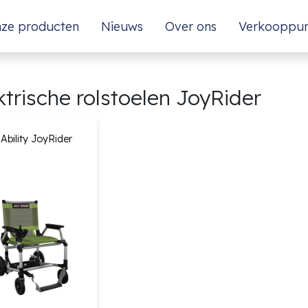
ze producten
Nieuws
Over ons
Verkooppu
ktrische rolstoelen JoyRider
Ability JoyRider