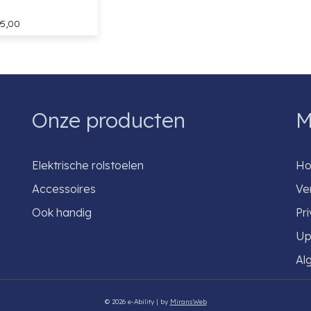
95,00
Onze producten
M
Elektrische rolstoelen
H
Accessoires
Ve
Ook handig
Pr
Up
Al
© 2026 e-Ability | by
MiransWeb